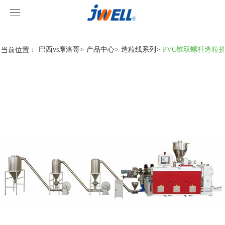
巴西vs摩洛哥
巴西vs摩洛哥
当前位置：
巴西vs摩洛哥
>
产品中心
>
造粒线系列
>
PVC锥双螺杆造粒
关于我们
产品中心
案例视频
挤出机系列
巴西vs摩洛哥
型材线系列
客户视频
巴西vs摩洛哥-综合赛事平台
造粒线系列
巴西vs摩洛哥
行业新闻