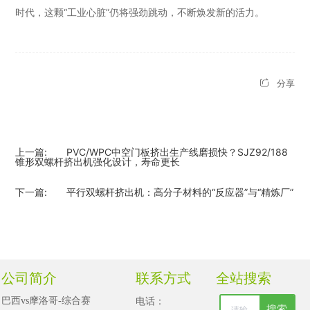
时代，这颗“工业心脏”仍将强劲跳动，不断焕发新的活力。
分享
上一篇:
PVC/WPC中空门板挤出生产线磨损快？SJZ92/188
锥形双螺杆挤出机强化设计，寿命更长
下一篇:
平行双螺杆挤出机：高分子材料的“反应器”与“精炼厂”
公司简介
联系方式
全站搜索
电话：
巴西vs摩洛哥-综合赛
搜索